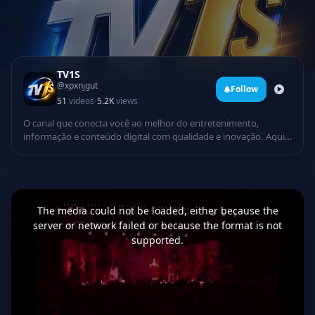
TV1S
@xpxnjgut
Follow
·
51
videos
5.2K
views
O canal que conecta você ao melhor do entretenimento,
informação e conteúdo digital com qualidade e inovação. Aqui
você encontra: Programação dinâmica Notícias e atualizações
Música, cultura e diversão Conteúdo exclusivo 24 horas
Tecnologia e criatividade em um só lugar A TV1 chegou para
levar uma experiência moderna, envolvente e cheia de energia
This
is
até você. Inscreva-se e faça parte dessa nova geração da
a
The media could not be loaded, either because the
modal
televisão digital! Ative as notificações e acompanhe tudo em
window.
server or network failed or because the format is not
primeira mão
supported.