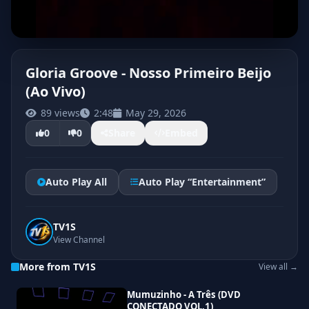
Gloria Groove - Nosso Primeiro Beijo
(Ao Vivo)
89 views
2:48
May 29, 2026
0
0
Share
Embed
Auto Play All
Auto Play “Entertainment”
TV1S
View Channel
More from TV1S
View all →
Mumuzinho - A Três (DVD
CONECTADO VOL.1)