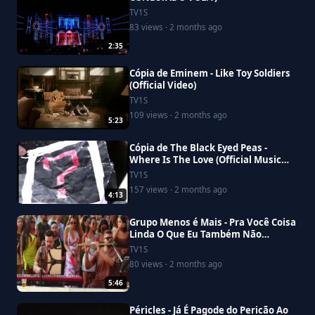
TV1S
83 views · 2 months ago
2:35
Cópia de Eminem - Like Toy Soldiers
(Official Video)
TV1S
109 views · 2 months ago
5:23
Cópia de The Black Eyed Peas -
Where Is The Love (Official Music
Video)
TV1S
157 views · 2 months ago
4:13
Grupo Menos é Mais - Pra Você Coisa
Linda O Que Eu Também Não
Entendo (Clipe Oficial)
TV1S
80 views · 2 months ago
5:46
Péricles - Já É Pagode do Pericão Ao