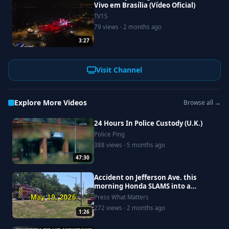
Vivo em Brasília (Vídeo Oficial)
TV1S
79 views · 2 months ago
3:27
Visit Channel
Explore More Videos
Browse all →
24 Hours In Police Custody (U.K.)
Police Ping
388 views · 5 months ago
47:30
Accident on Jefferson Ave. this
morning Honda SLAMS into a
Saturn, driver goes to Riverside
Press What Matters
272 views · 2 months ago
1:26