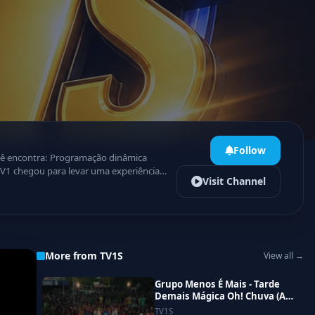
Follow
Visit Channel
as notificações e acompanhe tudo em
More from TV1S
View all →
Grupo Menos É Mais - Tarde
Demais Mágica Oh! Chuva (Ao
Vivo)
TV1S