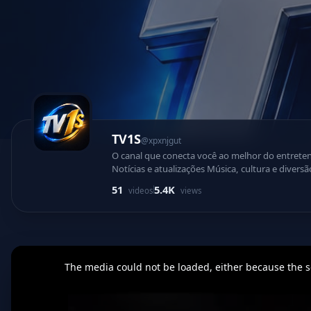
TV1S
@xpxnjgut
O canal que conecta você ao melhor do entretenimento, informaç
Notícias e atualizações Música, cultura e diversão Conteúdo exclusivo 24 horas Tecnologia e criatividade em um só lugar A TV1 chegou para levar uma experi
moderna, envolvente e cheia de energia até você
51
5.4K
videos
views
primeira mão
This
is
a
The media could not be loaded, either because the se
modal
window.