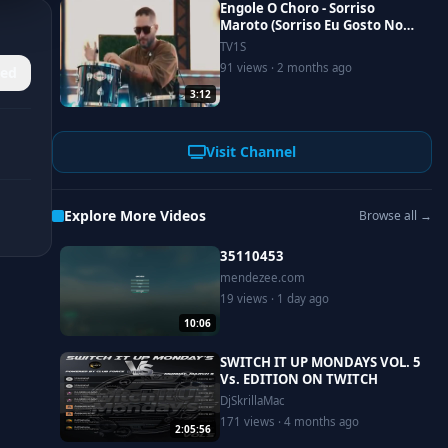
Engole O Choro - Sorriso
Maroto (Sorriso Eu Gosto No
Pagode Vol.2)
TV1S
91 views · 2 months ago
ed
3:12
Visit Channel
Explore More Videos
Browse all →
35110453
mendezee.com
19 views · 1 day ago
10:06
SWITCH IT UP MONDAYS VOL. 5
Vs. EDITION ON TWITCH
DjSkrillaMac
171 views · 4 months ago
2:05:56