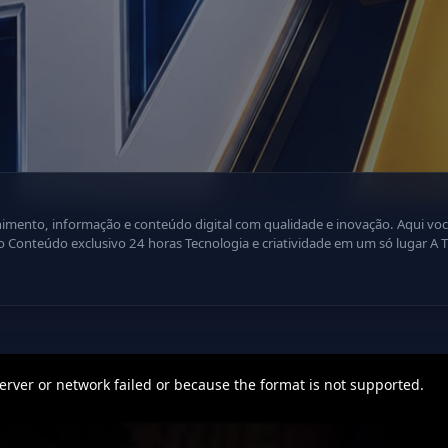
ão e conteúdo digital com qualidade e inovação. Aqui você encontra: Programação dinâmica
ência
. Inscreva-se e faça parte dessa nova geração da televisão digital! Ative 
rver or network failed or because the format is not supported.