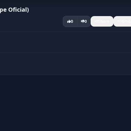
e Oficial)
0
0
Share
Emb