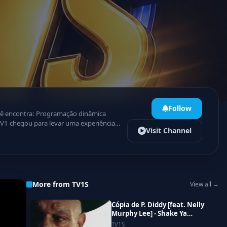
Follow
Visit Channel
as notificações e acompanhe tudo em
More from TV1S
View all →
Cópia de P. Diddy [feat. Nelly _
Murphy Lee] - Shake Ya
Tailfeather (Official Music
TV1S