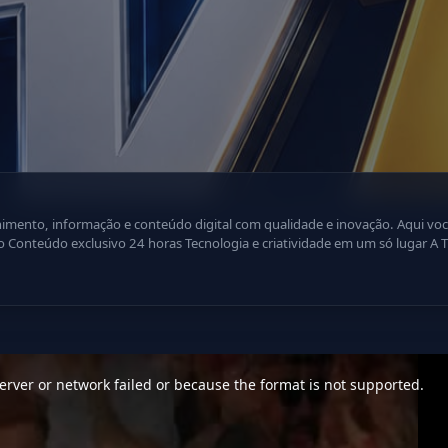
ão e conteúdo digital com qualidade e inovação. Aqui você encontra: Programação dinâmica
ência
. Inscreva-se e faça parte dessa nova geração da televisão digital! Ative 
rver or network failed or because the format is not supported.