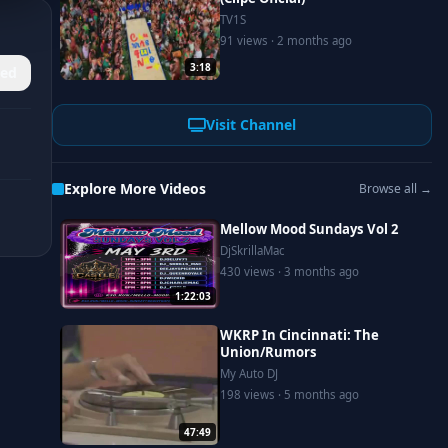
TV1S
91 views · 2 months ago
3:18
ed
Visit Channel
Explore More Videos
Browse all →
Mellow Mood Sundays Vol 2
DjSkrillaMac
430 views · 3 months ago
1:22:03
WKRP In Cincinnati: The
Union/Rumors
My Auto DJ
198 views · 5 months ago
47:49