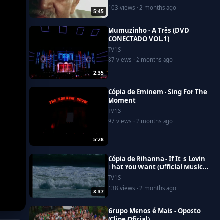
Video)
103 views · 2 months ago
5:45
Mumuzinho - A Três (DVD
CONECTADO VOL.1)
TV1S
87 views · 2 months ago
2:35
Cópia de Eminem - Sing For The
Moment
TV1S
97 views · 2 months ago
5:28
Cópia de Rihanna - If It_s Lovin_
That You Want (Official Music
Video)
TV1S
138 views · 2 months ago
3:37
Grupo Menos é Mais - Oposto
(Clipe Oficial)