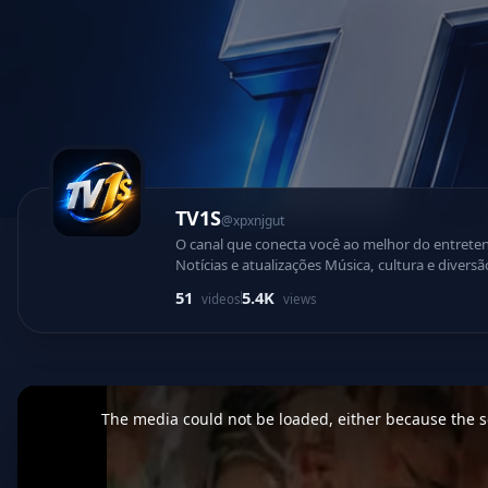
TV1S
@xpxnjgut
O canal que conecta você ao melhor do entretenimento, informaç
Notícias e atualizações Música, cultura e diversão Conteúdo exclusivo 24 horas Tecnologia e criatividade em um só lugar A TV1 chegou para levar uma experi
moderna, envolvente e cheia de energia até você
51
5.4K
videos
views
primeira mão
This
is
a
The media could not be loaded, either because the se
modal
window.