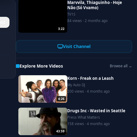
Marvvila, Thiaguinho - Hoje
Não (Só Vvamo)
TV1S
84 views · 2 months ago
ed
3:22
Visit Channel
Explore More Videos
Browse all →
Korn - Freak on a Leash
My Auto DJ
200 views · 4 months ago
4:26
Drugs Inc - Wasted in Seattle
Press What Matters
158 views · 4 months ago
43:59