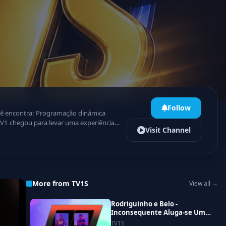
Follow
Visit Channel
as notificações e acompanhe tudo em
More from TV1S
View all →
Rodriguinho e Belo -
Inconsequente Aluga-se Um
Coração (Rodriguinho No
TV1S