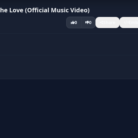
he Love (Official Music Video)
0
0
Share
Emb