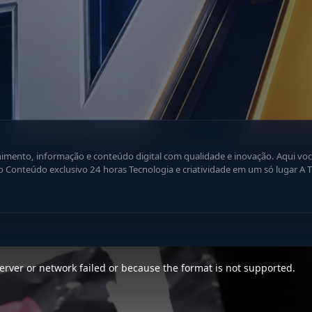
ão e conteúdo digital com qualidade e inovação. Aqui você encontra: Programação dinâmica
ência
. Inscreva-se e faça parte dessa nova geração da televisão digital! Ative 
rver or network failed or because the format is not supported.