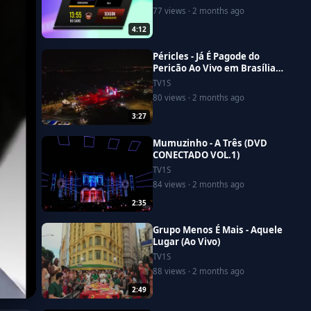
Game Ao Vivo)
77 views · 2 months ago
4:12
Péricles - Já É Pagode do
Pericão Ao Vivo em Brasília
(Vídeo Oficial)
TV1S
80 views · 2 months ago
3:27
Mumuzinho - A Três (DVD
CONECTADO VOL.1)
TV1S
84 views · 2 months ago
2:35
Grupo Menos É Mais - Aquele
Lugar (Ao Vivo)
TV1S
88 views · 2 months ago
2:49