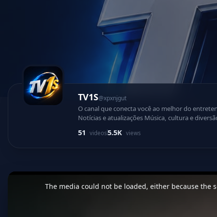
TV1S
@xpxnjgut
O canal que conecta você ao melhor do entretenimento, informaç
Notícias e atualizações Música, cultura e diversão Conteúdo exclusivo 24 horas Tecnologia e criatividade em um só lugar A TV1 chegou para levar uma experi
moderna, envolvente e cheia de energia até você
51
5.5K
videos
views
primeira mão
This
is
a
The media could not be loaded, either because the se
modal
window.