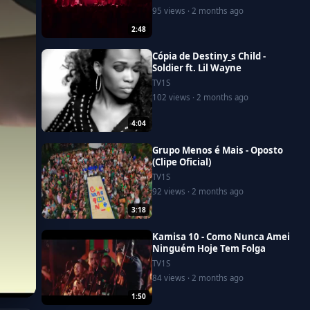
95 views · 2 months ago
2:48
Cópia de Destiny_s Child -
Soldier ft. Lil Wayne
TV1S
102 views · 2 months ago
4:04
Grupo Menos é Mais - Oposto
(Clipe Oficial)
TV1S
92 views · 2 months ago
3:18
Kamisa 10 - Como Nunca Amei
Ninguém Hoje Tem Folga
TV1S
84 views · 2 months ago
1:50