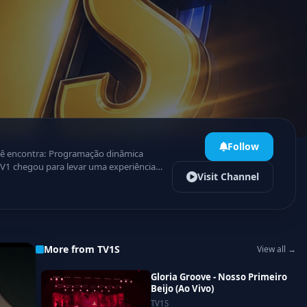
Follow
Visit Channel
as notificações e acompanhe tudo em
More from TV1S
View all →
Gloria Groove - Nosso Primeiro
Beijo (Ao Vivo)
TV1S