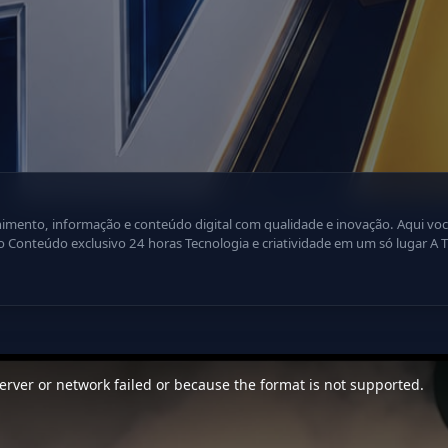
ão e conteúdo digital com qualidade e inovação. Aqui você encontra: Programação dinâmica
ência
. Inscreva-se e faça parte dessa nova geração da televisão digital! Ative 
rver or network failed or because the format is not supported.