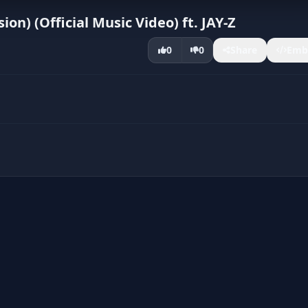
on) (Official Music Video) ft. JAY-Z
0
0
Share
Emb