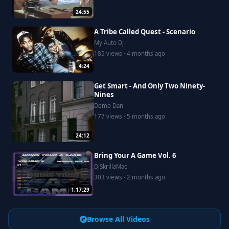
24:55
A Tribe Called Quest - Scenario
My Auto DJ
185 views · 4 months ago
4:24
Get Smart - And Only Two Ninety-
Nines
Demo Dan
177 views · 5 months ago
24:12
Bring Your A Game Vol. 6
DjSkrillaMac
303 views · 2 months ago
1:17:29
Browse All Videos