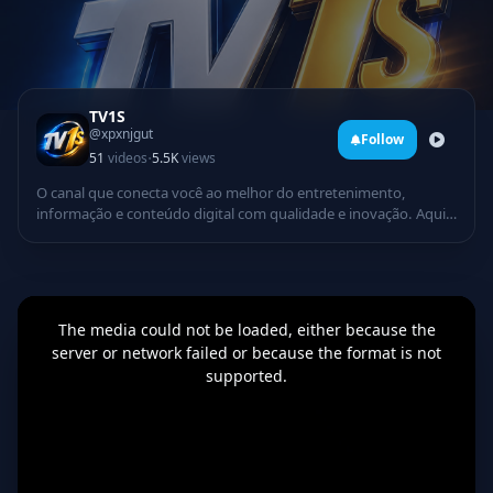
TV1S
@xpxnjgut
Follow
·
51
videos
5.5K
views
O canal que conecta você ao melhor do entretenimento,
informação e conteúdo digital com qualidade e inovação. Aqui
você encontra: Programação dinâmica Notícias e atualizações
Música, cultura e diversão Conteúdo exclusivo 24 horas
Tecnologia e criatividade em um só lugar A TV1 chegou para
levar uma experiência moderna, envolvente e cheia de energia
This
is
até você. Inscreva-se e faça parte dessa nova geração da
a
The media could not be loaded, either because the
modal
televisão digital! Ative as notificações e acompanhe tudo em
window.
server or network failed or because the format is not
primeira mão
supported.