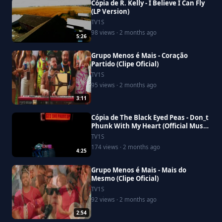
Cópia de R. Kelly - I Believe I Can Fly
(LP Version)
TV1S
98 views · 2 months ago
5:26
Grupo Menos é Mais - Coração
Partido (Clipe Oficial)
TV1S
95 views · 2 months ago
3:11
Cópia de The Black Eyed Peas - Don_t
Phunk With My Heart (Official Music
Video)
TV1S
174 views · 2 months ago
4:25
Grupo Menos é Mais - Mais do
Mesmo (Clipe Oficial)
TV1S
92 views · 2 months ago
2:54