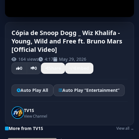
Cópia de Snoop Dogg _ Wiz Khalifa -
Young, Wild and Free ft. Bruno Mars
[Official Video]
164 views
4:17
May 29, 2026
0
0
Share
Embed
Auto Play All
Auto Play “Entertainment”
TV1S
View Channel
More from TV1S
View all →