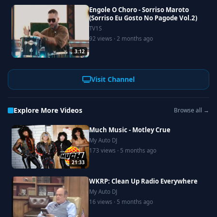
Engole O Choro - Sorriso Maroto
(Sorriso Eu Gosto No Pagode Vol.2)
TV1S
92 views · 2 months ago
3:12
Visit Channel
Explore More Videos
Browse all →
Much Music - Motley Crue
My Auto DJ
173 views · 5 months ago
21:33
WKRP: Clean Up Radio Everywhere
My Auto DJ
16 views · 5 months ago