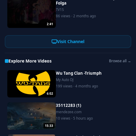
Folga
TV1S
86 views · 2 months ago
2:41
Visit Channel
Explore More Videos
Browse all →
Wu Tang Clan -Triumph
My Auto DJ
199 views · 4 months ago
6:02
35112283 (1)
mendezee.com
10 views · 5 hours ago
15:33