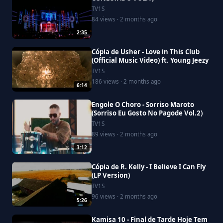
TV1S
84 views · 2 months ago
2:35
Cópia de Usher - Love in This Club
(Official Music Video) ft. Young Jeezy
TV1S
186 views · 2 months ago
6:14
Engole O Choro - Sorriso Maroto
(Sorriso Eu Gosto No Pagode Vol.2)
TV1S
89 views · 2 months ago
3:12
Cópia de R. Kelly - I Believe I Can Fly
(LP Version)
TV1S
96 views · 2 months ago
5:26
Kamisa 10 - Final de Tarde Hoje Tem