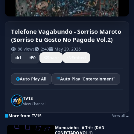
Telefone Vagabundo - Sorriso Maroto
(Sorriso Eu Gosto No Pagode Vol.2)
88 views
2:49
May 29, 2026
1
0
Share
Embed
Auto Play All
Auto Play “Entertainment”
TV1S
View Channel
More from TV1S
View all →
Mumuzinho - A Três (DVD
CONECTADO VOL.1)