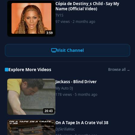
Cópia de Destiny_s Child - Say My
Name (Official Video)
TV1S
97 views · 2 months ago
3:59
Visit Channel
Explore More Videos
Browse all →
Jackass - Blind Driver
My Auto DJ
178 views · 5 months ago
20:43
On A Tape In A Crate Vol 38
DjSkrillaMac