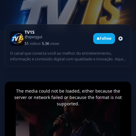
TV1S
@xpxnjgut
Follow
·
51
videos
5.3K
views
O canal que conecta você ao melhor do entretenimento,
informação e conteúdo digital com qualidade e inovação. Aqui
você encontra: Programação dinâmica Notícias e atualizações
Música, cultura e diversão Conteúdo exclusivo 24 horas
Tecnologia e criatividade em um só lugar A TV1 chegou para
levar uma experiência moderna, envolvente e cheia de energia
This
is
até você. Inscreva-se e faça parte dessa nova geração da
a
The media could not be loaded, either because the
modal
televisão digital! Ative as notificações e acompanhe tudo em
window.
server or network failed or because the format is not
primeira mão
supported.