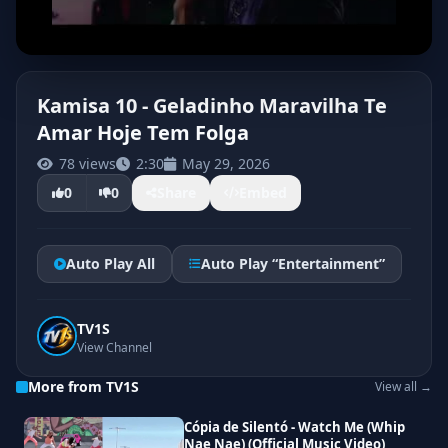
Kamisa 10 - Geladinho Maravilha Te
Amar Hoje Tem Folga
78 views
2:30
May 29, 2026
0
0
Share
Embed
Auto Play All
Auto Play “Entertainment”
TV1S
View Channel
More from TV1S
View all →
Cópia de Silentó - Watch Me (Whip
Nae Nae) (Official Music Video)