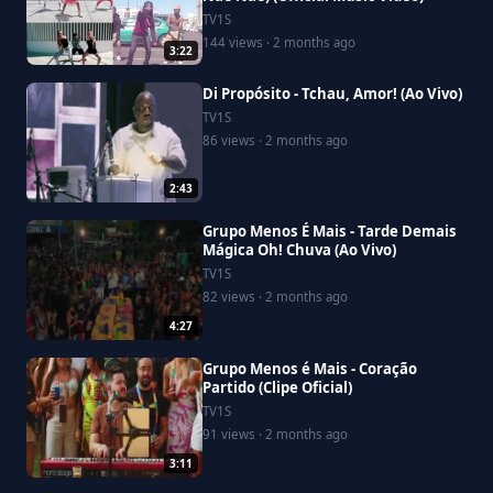
TV1S
144 views · 2 months ago
3:22
Di Propósito - Tchau, Amor! (Ao Vivo)
TV1S
86 views · 2 months ago
2:43
Grupo Menos É Mais - Tarde Demais
Mágica Oh! Chuva (Ao Vivo)
TV1S
82 views · 2 months ago
4:27
Grupo Menos é Mais - Coração
Partido (Clipe Oficial)
TV1S
91 views · 2 months ago
3:11