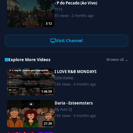
- P do Pecado (Ao Vivo)
TV1S
85 views · 2 months ago
3:12
Visit Channel
Explore More Videos
Browse all →
I LOVE R&B MONDAYS
DjSkrillaMac
166 views · 4 months ago
1:46:59
Daria - Esteemsters
My Auto DJ
166 views · 4 months ago
21:29