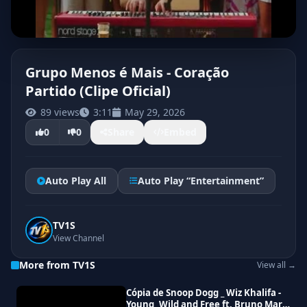
Grupo Menos é Mais - Coração
Partido (Clipe Oficial)
89 views
3:11
May 29, 2026
0
0
Share
Embed
Auto Play All
Auto Play “Entertainment”
TV1S
View Channel
More from TV1S
View all →
Cópia de Snoop Dogg _ Wiz Khalifa -
Young, Wild and Free ft. Bruno Mars