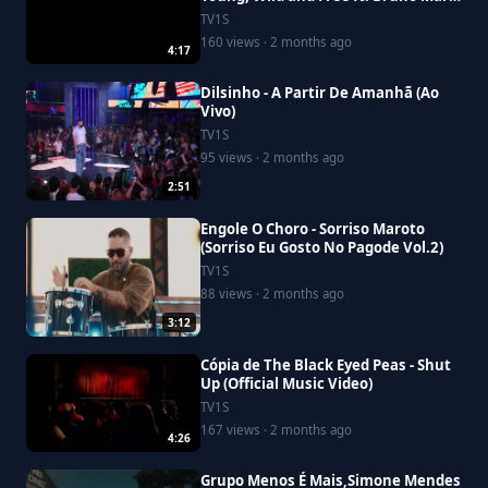
[Official Video]
TV1S
160 views · 2 months ago
4:17
Dilsinho - A Partir De Amanhã (Ao
Vivo)
TV1S
95 views · 2 months ago
2:51
Engole O Choro - Sorriso Maroto
(Sorriso Eu Gosto No Pagode Vol.2)
TV1S
88 views · 2 months ago
3:12
Cópia de The Black Eyed Peas - Shut
Up (Official Music Video)
TV1S
167 views · 2 months ago
4:26
Grupo Menos É Mais,Simone Mendes