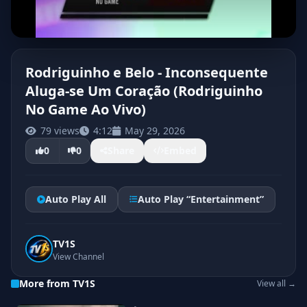
Rodriguinho e Belo - Inconsequente
Aluga-se Um Coração (Rodriguinho
No Game Ao Vivo)
79 views
4:12
May 29, 2026
0
0
Share
Embed
Auto Play All
Auto Play “Entertainment”
TV1S
View Channel
More from TV1S
View all →