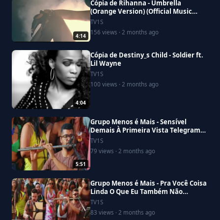
Cópia de Rihanna - Umbrella
(Orange Version) (Official Music
Video) ft. JAY-Z
TV1S
156 views · 2 months ago
4:14
Cópia de Destiny_s Child - Soldier ft.
Lil Wayne
TV1S
100 views · 2 months ago
4:04
Grupo Menos é Mais - Sensível
Demais À Primeira Vista Telegrama
(Ao Vivo) (Clipe Oficial)
TV1S
79 views · 2 months ago
5:51
Grupo Menos é Mais - Pra Você Coisa
Linda O Que Eu Também Não
Entendo (Clipe Oficial)
TV1S
83 views · 2 months ago