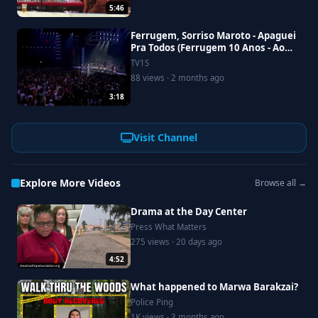
5:46
Ferrugem, Sorriso Maroto - Apaguei
Pra Todos (Ferrugem 10 Anos - Ao
Vivo)
TV1S
88 views · 2 months ago
3:18
Visit Channel
Explore More Videos
Browse all →
Drama at the Day Center
Press What Matters
275 views · 20 days ago
4:52
What happened to Marwa Barakzai?
Police Ping
1K views · 3 months ago