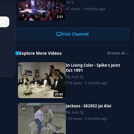
TV1S
97 views · 2 months ago
2:51
ed
Visit Channel
Explore More Videos
Browse all →
In Living Color - Spike's Joint
Oct 1991
My Auto DJ
178 views · 5 months ago
21:45
Jackass - S02E02 Jai Alai
My Auto DJ
139 views · 5 months ago