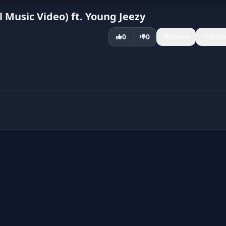
al Music Video) ft. Young Jeezy
0
0
Share
Emb