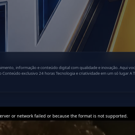
ão e conteúdo digital com qualidade e inovação. Aqui você encontra: Programação dinâmica
ência
. Inscreva-se e faça parte dessa nova geração da televisão digital! Ative 
rver or network failed or because the format is not supported.