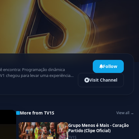
Follow
Visit Channel
as notificações e acompanhe tudo em
More from TV1S
View all →
Grupo Menos é Mais - Coração
Partido (Clipe Oficial)
TV1S