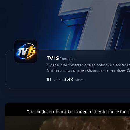
TV1S
@xpxnjgut
O canal que conecta você ao melhor do entretenimento, informaç
Notícias e atualizações Música, cultura e diversão Conteúdo exclusivo 24 horas Tecnologia e criatividade em um só lugar A TV1 chegou para levar uma experi
moderna, envolvente e cheia de energia até você
51
5.4K
videos
views
primeira mão
This
is
a
The media could not be loaded, either because the se
modal
window.