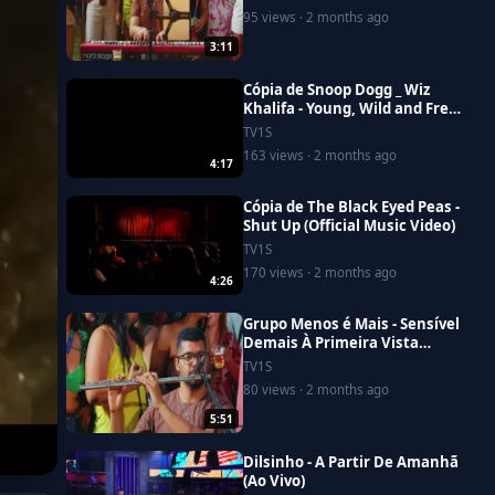
95 views · 2 months ago
3:11
Cópia de Snoop Dogg _ Wiz
Khalifa - Young, Wild and Free
ft. Bruno Mars [Official Video]
TV1S
163 views · 2 months ago
4:17
Cópia de The Black Eyed Peas -
Shut Up (Official Music Video)
TV1S
170 views · 2 months ago
4:26
Grupo Menos é Mais - Sensível
Demais À Primeira Vista
Telegrama (Ao Vivo) (Clipe
TV1S
Oficial)
80 views · 2 months ago
5:51
Dilsinho - A Partir De Amanhã
(Ao Vivo)