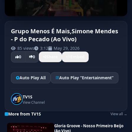
Grupo Menos É Mais,Simone Mendes
- P do Pecado (Ao Vivo)
85 views
3:12
May 29, 2026
0
0
Share
Embed
Auto Play All
Auto Play “Entertainment”
TV1S
View Channel
More from TV1S
View all →
Gloria Groove - Nosso Primeiro Beijo
(Ao Vivo)