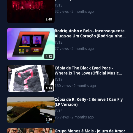
TV1S
92 views · 2 months ago
2:48
Rodriguinho e Belo - Inconsequente
Aluga-se Um Coração (Rodriguinho
No Game Ao Vivo)
TV1S
77 views · 2 months ago
4:12
Cópia de The Black Eyed Peas -
Where Is The Love (Official Music
Video)
TV1S
160 views · 2 months ago
4:13
Cópia de R. Kelly - I Believe I Can Fly
(LP Version)
TV1S
96 views · 2 months ago
5:26
Grupo Menos é Mais - Jejum de Amor