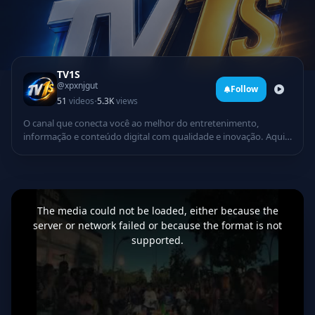
TV1S
@xpxnjgut
Follow
·
51
videos
5.3K
views
O canal que conecta você ao melhor do entretenimento,
informação e conteúdo digital com qualidade e inovação. Aqui
você encontra: Programação dinâmica Notícias e atualizações
Música, cultura e diversão Conteúdo exclusivo 24 horas
Tecnologia e criatividade em um só lugar A TV1 chegou para
levar uma experiência moderna, envolvente e cheia de energia
This
is
até você. Inscreva-se e faça parte dessa nova geração da
a
The media could not be loaded, either because the
modal
televisão digital! Ative as notificações e acompanhe tudo em
window.
server or network failed or because the format is not
primeira mão
supported.